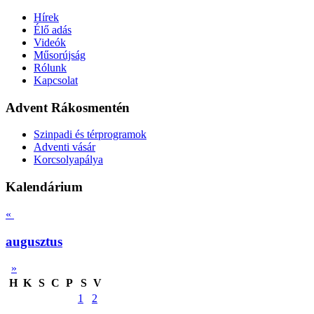
Hírek
Élő adás
Videók
Műsorújság
Rólunk
Kapcsolat
Advent Rákosmentén
Szinpadi és térprogramok
Adventi vásár
Korcsolyapálya
Kalendárium
«
augusztus
»
H
K
S
C
P
S
V
1
2