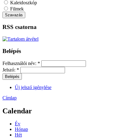
Kaleidoszkóp
Filmek
RSS csatorna
Belépés
Felhasználói név:
*
Jelszó:
*
Új jelszó igénylése
Címlap
Calendar
Év
Hónap
Hét