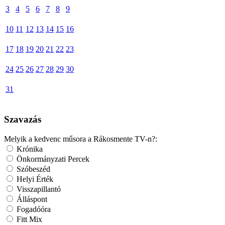
3
4
5
6
7
8
9
10
11
12
13
14
15
16
17
18
19
20
21
22
23
24
25
26
27
28
29
30
31
Szavazás
Melyik a kedvenc műsora a Rákosmente TV-n?:
Krónika
Önkormányzati Percek
Szóbeszéd
Helyi Érték
Visszapillantó
Álláspont
Fogadóóra
Fitt Mix