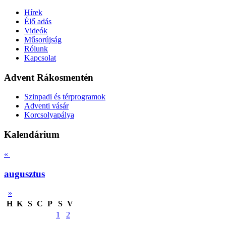
Hírek
Élő adás
Videók
Műsorújság
Rólunk
Kapcsolat
Advent Rákosmentén
Szinpadi és térprogramok
Adventi vásár
Korcsolyapálya
Kalendárium
«
augusztus
»
H
K
S
C
P
S
V
1
2