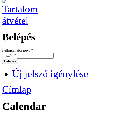
Belépés
Felhasználói név:
*
Jelszó:
*
Új jelszó igénylése
Címlap
Calendar