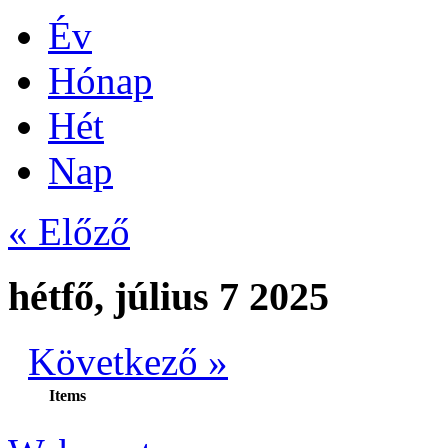
Év
Hónap
Hét
Nap
« Előző
hétfő, július 7 2025
Következő »
Items