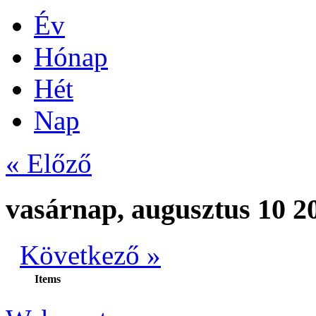
Év
Hónap
Hét
Nap
« Előző
vasárnap, augusztus 10 2
Következő »
Items