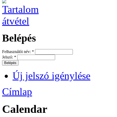
Belépés
Felhasználói név:
*
Jelszó:
*
Új jelszó igénylése
Címlap
Calendar