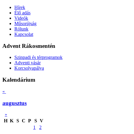
Hírek
Élő adás
Videók
Műsorújság
Rólunk
Kapcsolat
Advent Rákosmentén
Szinpadi és térprogramok
Adventi vásár
Korcsolyapálya
Kalendárium
«
augusztus
»
H
K
S
C
P
S
V
1
2