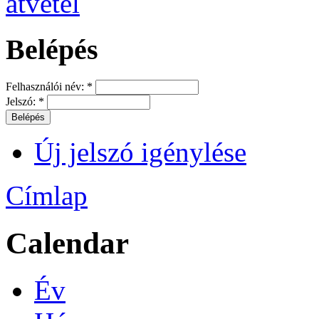
Belépés
Felhasználói név:
*
Jelszó:
*
Új jelszó igénylése
Címlap
Calendar
Év