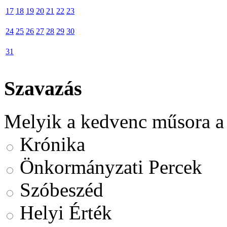
17
18
19
20
21
22
23
24
25
26
27
28
29
30
31
Szavazás
Melyik a kedvenc műsora a
Krónika
Önkormányzati Percek
Szóbeszéd
Helyi Érték