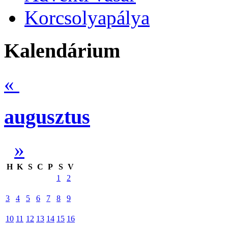
Korcsolyapálya
Kalendárium
«
augusztus
»
H
K
S
C
P
S
V
1
2
3
4
5
6
7
8
9
10
11
12
13
14
15
16