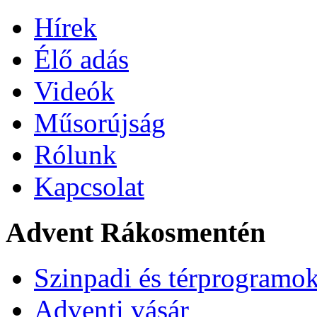
Hírek
Élő adás
Videók
Műsorújság
Rólunk
Kapcsolat
Advent Rákosmentén
Szinpadi és térprogramo
Adventi vásár