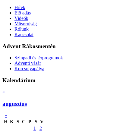
Hírek
Élő adás
Videók
Műsorújság
Rólunk
Kapcsolat
Advent Rákosmentén
Szinpadi és térprogramok
Adventi vásár
Korcsolyapálya
Kalendárium
«
augusztus
»
H
K
S
C
P
S
V
1
2