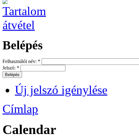
Belépés
Felhasználói név:
*
Jelszó:
*
Új jelszó igénylése
Címlap
Calendar