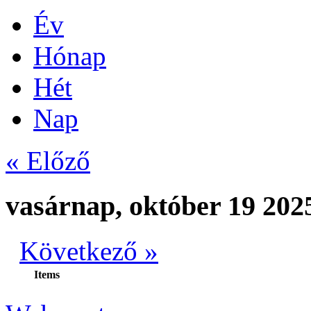
Év
Hónap
Hét
Nap
« Előző
vasárnap, október 19 202
Következő »
Items