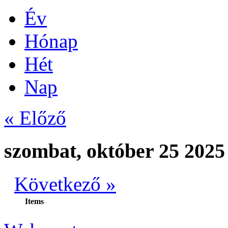
Év
Hónap
Hét
Nap
« Előző
szombat, október 25 2025
Következő »
Items