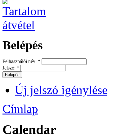
Belépés
Felhasználói név:
*
Jelszó:
*
Új jelszó igénylése
Címlap
Calendar