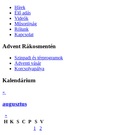
Hírek
Élő adás
Videók
Műsorújság
Rólunk
Kapcsolat
Advent Rákosmentén
Szinpadi és térprogramok
Adventi vásár
Korcsolyapálya
Kalendárium
«
augusztus
»
H
K
S
C
P
S
V
1
2