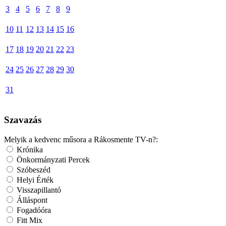
3
4
5
6
7
8
9
10
11
12
13
14
15
16
17
18
19
20
21
22
23
24
25
26
27
28
29
30
31
Szavazás
Melyik a kedvenc műsora a Rákosmente TV-n?:
Krónika
Önkormányzati Percek
Szóbeszéd
Helyi Érték
Visszapillantó
Álláspont
Fogadóóra
Fitt Mix