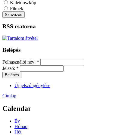
Kaleidoszkóp
Filmek
RSS csatorna
Belépés
Felhasználói név:
*
Jelszó:
*
Új jelszó igénylése
Címlap
Calendar
Év
Hónap
Hét