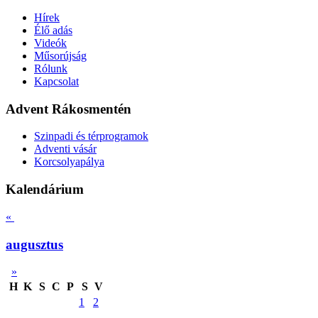
Hírek
Élő adás
Videók
Műsorújság
Rólunk
Kapcsolat
Advent Rákosmentén
Szinpadi és térprogramok
Adventi vásár
Korcsolyapálya
Kalendárium
«
augusztus
»
H
K
S
C
P
S
V
1
2