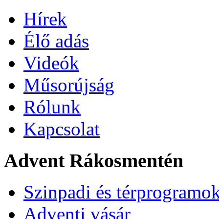
Hírek
Élő adás
Videók
Műsorújság
Rólunk
Kapcsolat
Advent Rákosmentén
Szinpadi és térprogramo
Adventi vásár