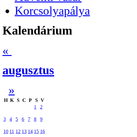
Korcsolyapálya
Kalendárium
«
augusztus
»
H
K
S
C
P
S
V
1
2
3
4
5
6
7
8
9
10
11
12
13
14
15
16