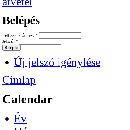
Belépés
Felhasználói név:
*
Jelszó:
*
Új jelszó igénylése
Címlap
Calendar
Év