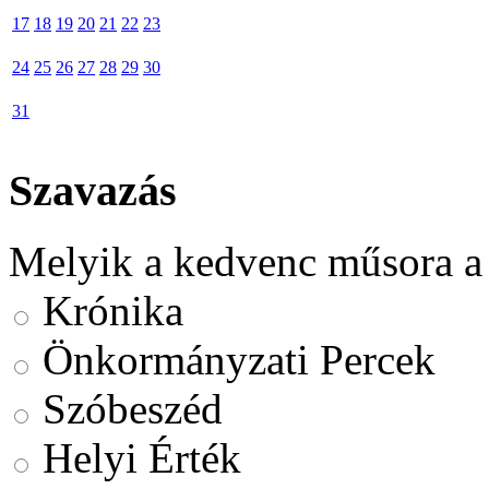
17
18
19
20
21
22
23
24
25
26
27
28
29
30
31
Szavazás
Melyik a kedvenc műsora a
Krónika
Önkormányzati Percek
Szóbeszéd
Helyi Érték