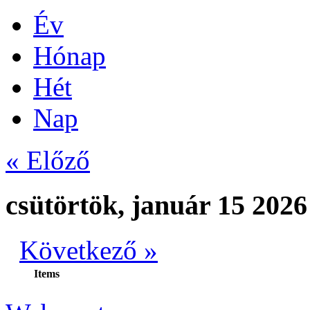
Év
Hónap
Hét
Nap
« Előző
csütörtök, január 15 2026
Következő »
Items