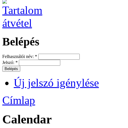
Belépés
Felhasználói név:
*
Jelszó:
*
Új jelszó igénylése
Címlap
Calendar