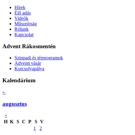
Hírek
Élő adás
Videók
Műsorújság
Rólunk
Kapcsolat
Advent Rákosmentén
Szinpadi és térprogramok
Adventi vásár
Korcsolyapálya
Kalendárium
«
augusztus
»
H
K
S
C
P
S
V
1
2