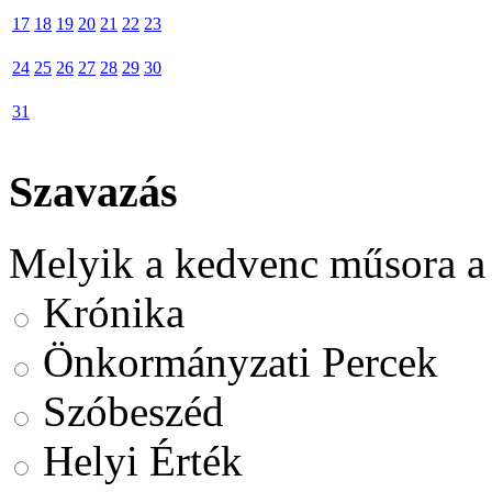
17
18
19
20
21
22
23
24
25
26
27
28
29
30
31
Szavazás
Melyik a kedvenc műsora a
Krónika
Önkormányzati Percek
Szóbeszéd
Helyi Érték