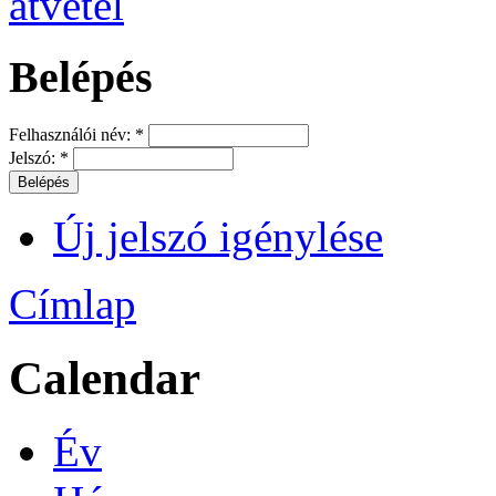
Belépés
Felhasználói név:
*
Jelszó:
*
Új jelszó igénylése
Címlap
Calendar
Év