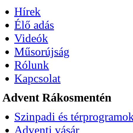
Hírek
Élő adás
Videók
Műsorújság
Rólunk
Kapcsolat
Advent Rákosmentén
Szinpadi és térprogramo
Adventi vásár