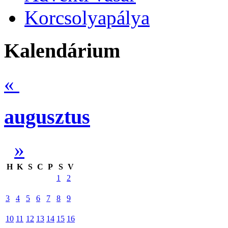
Korcsolyapálya
Kalendárium
«
augusztus
»
H
K
S
C
P
S
V
1
2
3
4
5
6
7
8
9
10
11
12
13
14
15
16