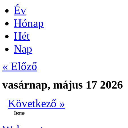
Év
Hónap
Hét
Nap
« Előző
vasárnap, május 17 2026
Következő »
Items