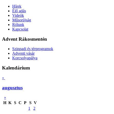
Hírek
Élő adás
Videók
Műsorújság
Rólunk
Kapcsolat
Advent Rákosmentén
Szinpadi és térprogramok
Adventi vásár
Korcsolyapálya
Kalendárium
«
augusztus
»
H
K
S
C
P
S
V
1
2