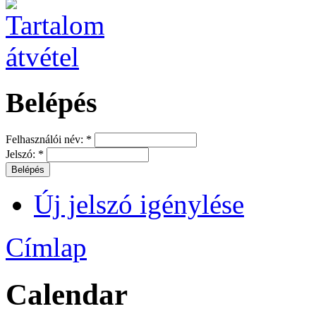
Belépés
Felhasználói név:
*
Jelszó:
*
Új jelszó igénylése
Címlap
Calendar