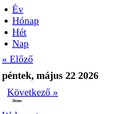
Év
Hónap
Hét
Nap
« Előző
péntek, május 22 2026
Következő »
Items