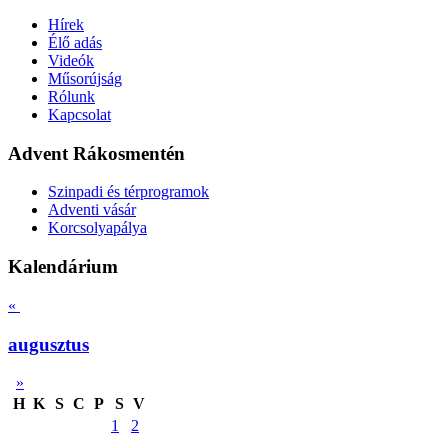
Hírek
Élő adás
Videók
Műsorújság
Rólunk
Kapcsolat
Advent Rákosmentén
Szinpadi és térprogramok
Adventi vásár
Korcsolyapálya
Kalendárium
«
augusztus
»
H
K
S
C
P
S
V
1
2