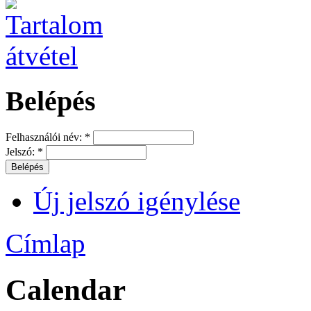
Belépés
Felhasználói név:
*
Jelszó:
*
Új jelszó igénylése
Címlap
Calendar