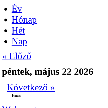
Év
Hónap
Hét
Nap
« Előző
péntek, május 22 2026
Következő »
Items