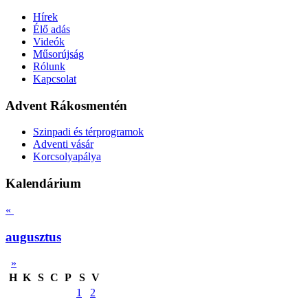
Hírek
Élő adás
Videók
Műsorújság
Rólunk
Kapcsolat
Advent Rákosmentén
Szinpadi és térprogramok
Adventi vásár
Korcsolyapálya
Kalendárium
«
augusztus
»
H
K
S
C
P
S
V
1
2