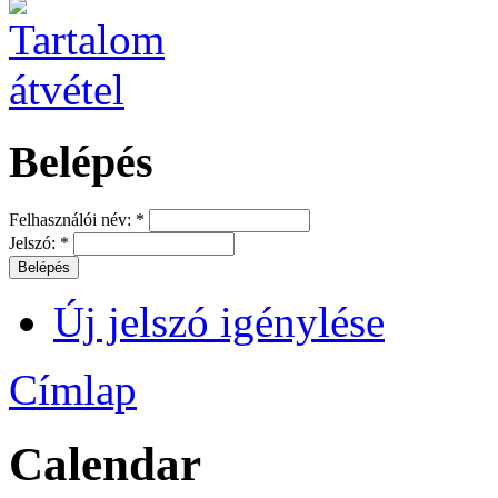
Belépés
Felhasználói név:
*
Jelszó:
*
Új jelszó igénylése
Címlap
Calendar