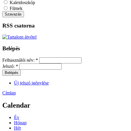
Kaleidoszkóp
Filmek
RSS csatorna
Belépés
Felhasználói név:
*
Jelszó:
*
Új jelszó igénylése
Címlap
Calendar
Év
Hónap
Hét