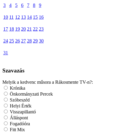
3
4
5
6
7
8
9
10
11
12
13
14
15
16
17
18
19
20
21
22
23
24
25
26
27
28
29
30
31
Szavazás
Melyik a kedvenc műsora a Rákosmente TV-n?:
Krónika
Önkormányzati Percek
Szóbeszéd
Helyi Érték
Visszapillantó
Álláspont
Fogadóóra
Fitt Mix