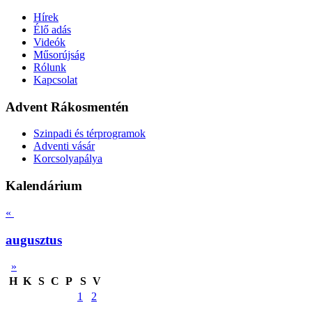
Hírek
Élő adás
Videók
Műsorújság
Rólunk
Kapcsolat
Advent Rákosmentén
Szinpadi és térprogramok
Adventi vásár
Korcsolyapálya
Kalendárium
«
augusztus
»
H
K
S
C
P
S
V
1
2