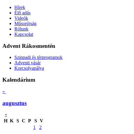
Hírek
Élő adás
Videók
Műsorújság
Rólunk
Kapcsolat
Advent Rákosmentén
Szinpadi és térprogramok
Adventi vásár
Korcsolyapálya
Kalendárium
«
augusztus
»
H
K
S
C
P
S
V
1
2