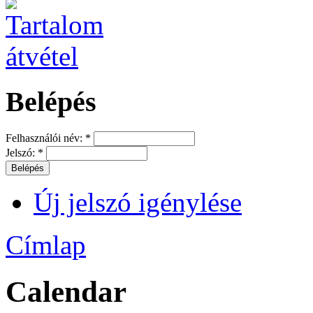
Belépés
Felhasználói név:
*
Jelszó:
*
Új jelszó igénylése
Címlap
Calendar