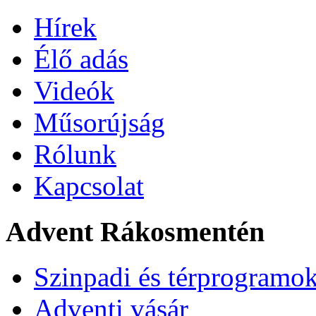
Hírek
Élő adás
Videók
Műsorújság
Rólunk
Kapcsolat
Advent Rákosmentén
Szinpadi és térprogramo
Adventi vásár