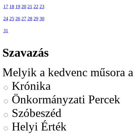
17
18
19
20
21
22
23
24
25
26
27
28
29
30
31
Szavazás
Melyik a kedvenc műsora a
Krónika
Önkormányzati Percek
Szóbeszéd
Helyi Érték