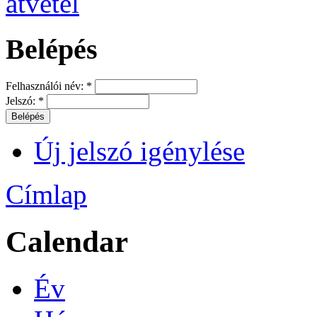
Belépés
Felhasználói név:
*
Jelszó:
*
Új jelszó igénylése
Címlap
Calendar
Év