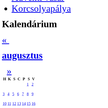
Korcsolyapálya
Kalendárium
«
augusztus
»
H
K
S
C
P
S
V
1
2
3
4
5
6
7
8
9
10
11
12
13
14
15
16