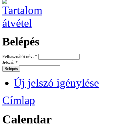
Belépés
Felhasználói név:
*
Jelszó:
*
Új jelszó igénylése
Címlap
Calendar