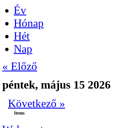
Év
Hónap
Hét
Nap
« Előző
péntek, május 15 2026
Következő »
Items