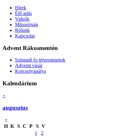
Hírek
Élő adás
Videók
Műsorújság
Rólunk
Kapcsolat
Advent Rákosmentén
Szinpadi és térprogramok
Adventi vásár
Korcsolyapálya
Kalendárium
«
augusztus
»
H
K
S
C
P
S
V
1
2