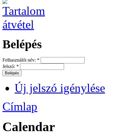
Belépés
Felhasználói név:
*
Jelszó:
*
Új jelszó igénylése
Címlap
Calendar