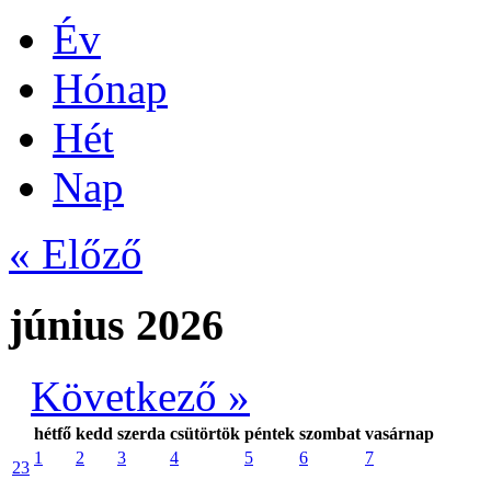
Év
Hónap
Hét
Nap
« Előző
június 2026
Következő »
hétfő
kedd
szerda
csütörtök
péntek
szombat
vasárnap
1
2
3
4
5
6
7
23