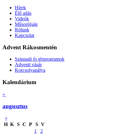
Hírek
Élő adás
Videók
Műsorújság
Rólunk
Kapcsolat
Advent Rákosmentén
Szinpadi és térprogramok
Adventi vásár
Korcsolyapálya
Kalendárium
«
augusztus
»
H
K
S
C
P
S
V
1
2