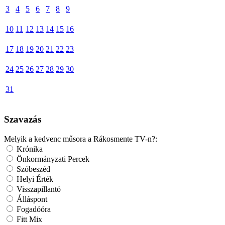
3
4
5
6
7
8
9
10
11
12
13
14
15
16
17
18
19
20
21
22
23
24
25
26
27
28
29
30
31
Szavazás
Melyik a kedvenc műsora a Rákosmente TV-n?:
Krónika
Önkormányzati Percek
Szóbeszéd
Helyi Érték
Visszapillantó
Álláspont
Fogadóóra
Fitt Mix