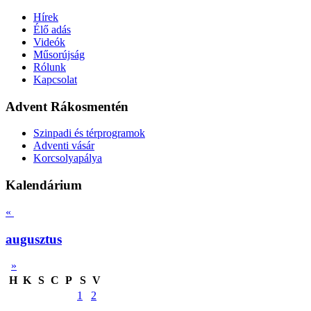
Hírek
Élő adás
Videók
Műsorújság
Rólunk
Kapcsolat
Advent Rákosmentén
Szinpadi és térprogramok
Adventi vásár
Korcsolyapálya
Kalendárium
«
augusztus
»
H
K
S
C
P
S
V
1
2