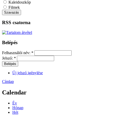
Kaleidoszkóp
Filmek
RSS csatorna
Belépés
Felhasználói név:
*
Jelszó:
*
Új jelszó igénylése
Címlap
Calendar
Év
Hónap
Hét