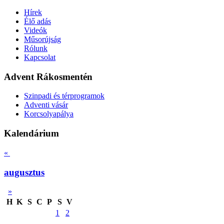
Hírek
Élő adás
Videók
Műsorújság
Rólunk
Kapcsolat
Advent Rákosmentén
Szinpadi és térprogramok
Adventi vásár
Korcsolyapálya
Kalendárium
«
augusztus
»
H
K
S
C
P
S
V
1
2