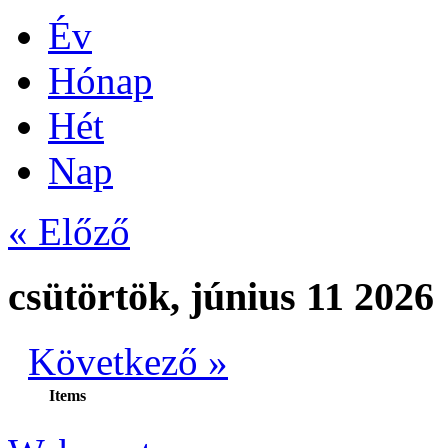
Év
Hónap
Hét
Nap
« Előző
csütörtök, június 11 2026
Következő »
Items