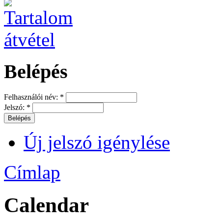
Belépés
Felhasználói név:
*
Jelszó:
*
Új jelszó igénylése
Címlap
Calendar