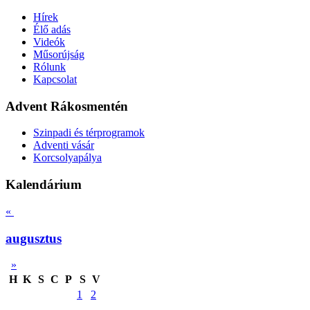
Hírek
Élő adás
Videók
Műsorújság
Rólunk
Kapcsolat
Advent Rákosmentén
Szinpadi és térprogramok
Adventi vásár
Korcsolyapálya
Kalendárium
«
augusztus
»
H
K
S
C
P
S
V
1
2