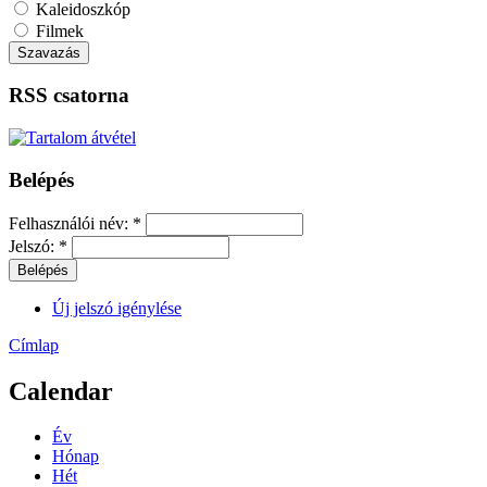
Kaleidoszkóp
Filmek
RSS csatorna
Belépés
Felhasználói név:
*
Jelszó:
*
Új jelszó igénylése
Címlap
Calendar
Év
Hónap
Hét