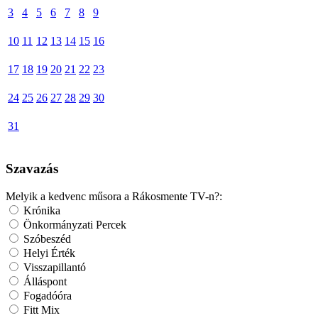
3
4
5
6
7
8
9
10
11
12
13
14
15
16
17
18
19
20
21
22
23
24
25
26
27
28
29
30
31
Szavazás
Melyik a kedvenc műsora a Rákosmente TV-n?:
Krónika
Önkormányzati Percek
Szóbeszéd
Helyi Érték
Visszapillantó
Álláspont
Fogadóóra
Fitt Mix