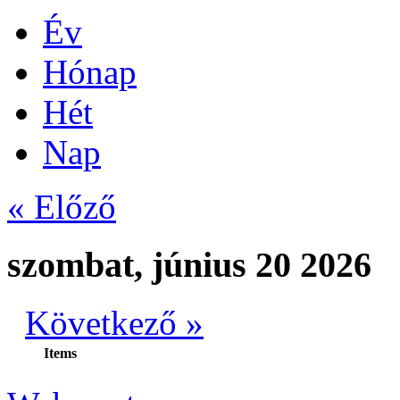
Év
Hónap
Hét
Nap
« Előző
szombat, június 20 2026
Következő »
Items