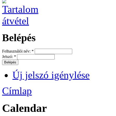
Belépés
Felhasználói név:
*
Jelszó:
*
Új jelszó igénylése
Címlap
Calendar