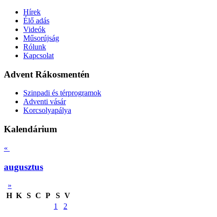
Hírek
Élő adás
Videók
Műsorújság
Rólunk
Kapcsolat
Advent Rákosmentén
Szinpadi és térprogramok
Adventi vásár
Korcsolyapálya
Kalendárium
«
augusztus
»
H
K
S
C
P
S
V
1
2