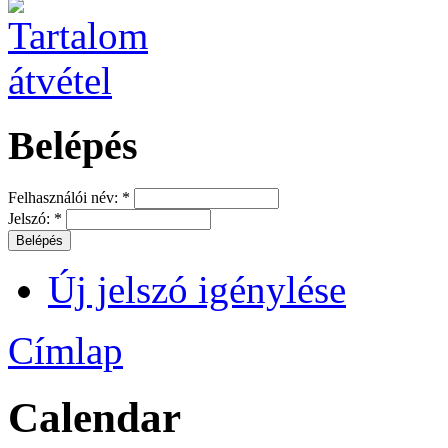
Belépés
Felhasználói név:
*
Jelszó:
*
Új jelszó igénylése
Címlap
Calendar