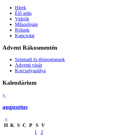
Hírek
Élő adás
Videók
Műsorújság
Rólunk
Kapcsolat
Advent Rákosmentén
Szinpadi és térprogramok
Adventi vásár
Korcsolyapálya
Kalendárium
«
augusztus
»
H
K
S
C
P
S
V
1
2