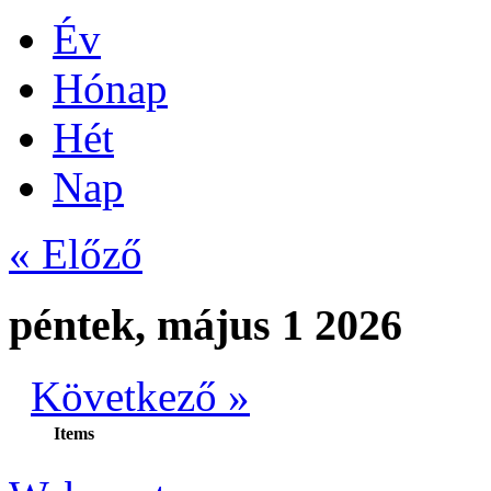
Év
Hónap
Hét
Nap
« Előző
péntek, május 1 2026
Következő »
Items