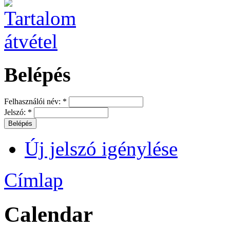
Belépés
Felhasználói név:
*
Jelszó:
*
Új jelszó igénylése
Címlap
Calendar