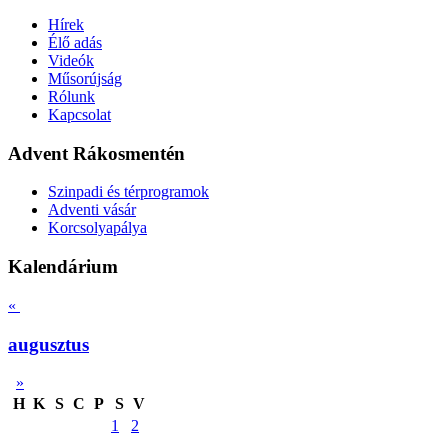
Hírek
Élő adás
Videók
Műsorújság
Rólunk
Kapcsolat
Advent Rákosmentén
Szinpadi és térprogramok
Adventi vásár
Korcsolyapálya
Kalendárium
«
augusztus
»
H
K
S
C
P
S
V
1
2