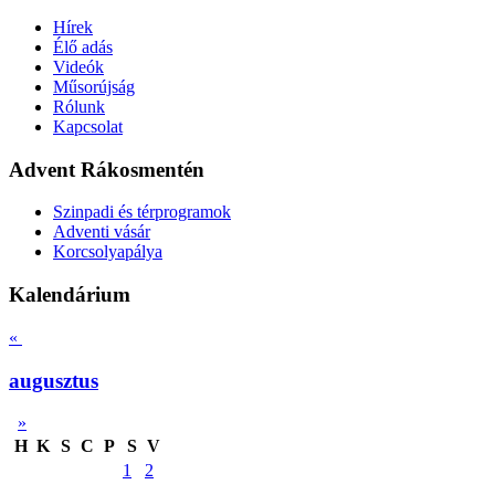
Hírek
Élő adás
Videók
Műsorújság
Rólunk
Kapcsolat
Advent Rákosmentén
Szinpadi és térprogramok
Adventi vásár
Korcsolyapálya
Kalendárium
«
augusztus
»
H
K
S
C
P
S
V
1
2