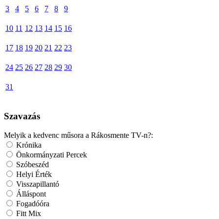
3
4
5
6
7
8
9
10
11
12
13
14
15
16
17
18
19
20
21
22
23
24
25
26
27
28
29
30
31
Szavazás
Melyik a kedvenc műsora a Rákosmente TV-n?:
Krónika
Önkormányzati Percek
Szóbeszéd
Helyi Érték
Visszapillantó
Álláspont
Fogadóóra
Fitt Mix