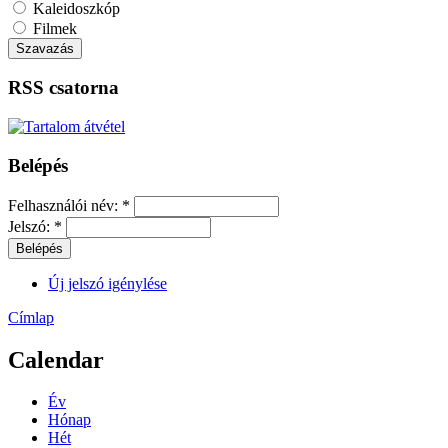
Kaleidoszkóp
Filmek
RSS csatorna
Belépés
Felhasználói név:
*
Jelszó:
*
Új jelszó igénylése
Címlap
Calendar
Év
Hónap
Hét