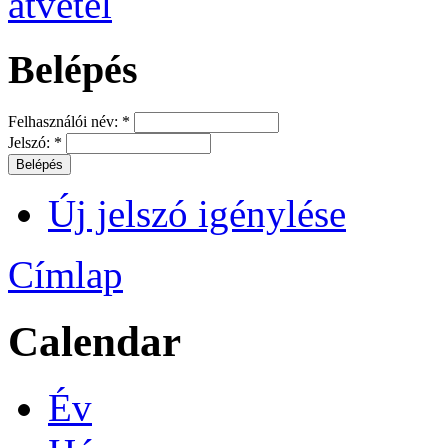
Belépés
Felhasználói név:
*
Jelszó:
*
Új jelszó igénylése
Címlap
Calendar
Év