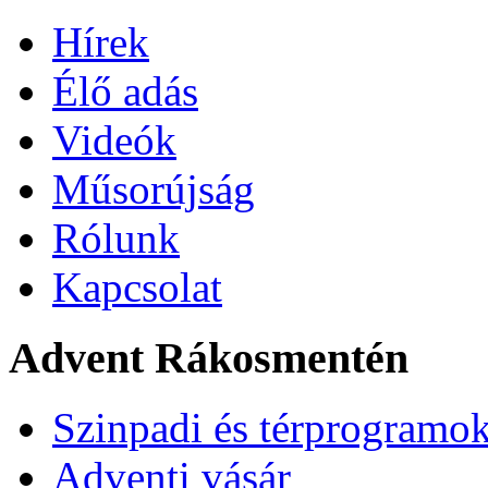
Hírek
Élő adás
Videók
Műsorújság
Rólunk
Kapcsolat
Advent Rákosmentén
Szinpadi és térprogramo
Adventi vásár