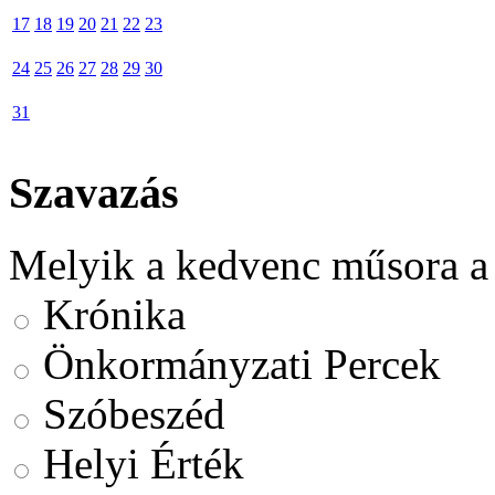
17
18
19
20
21
22
23
24
25
26
27
28
29
30
31
Szavazás
Melyik a kedvenc műsora a
Krónika
Önkormányzati Percek
Szóbeszéd
Helyi Érték