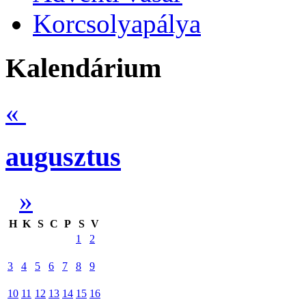
Korcsolyapálya
Kalendárium
«
augusztus
»
H
K
S
C
P
S
V
1
2
3
4
5
6
7
8
9
10
11
12
13
14
15
16