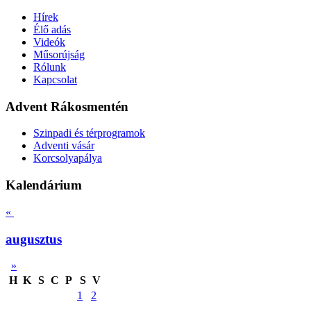
Hírek
Élő adás
Videók
Műsorújság
Rólunk
Kapcsolat
Advent Rákosmentén
Szinpadi és térprogramok
Adventi vásár
Korcsolyapálya
Kalendárium
«
augusztus
»
H
K
S
C
P
S
V
1
2