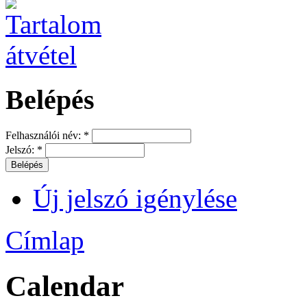
Belépés
Felhasználói név:
*
Jelszó:
*
Új jelszó igénylése
Címlap
Calendar