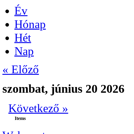
Év
Hónap
Hét
Nap
« Előző
szombat, június 20 2026
Következő »
Items