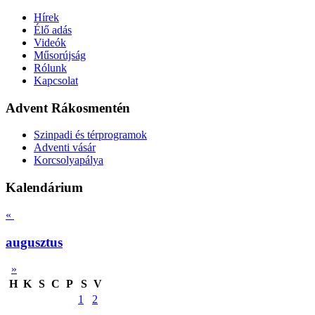
Hírek
Élő adás
Videók
Műsorújság
Rólunk
Kapcsolat
Advent Rákosmentén
Szinpadi és térprogramok
Adventi vásár
Korcsolyapálya
Kalendárium
«
augusztus
»
H
K
S
C
P
S
V
1
2