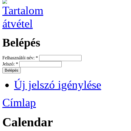
Belépés
Felhasználói név:
*
Jelszó:
*
Új jelszó igénylése
Címlap
Calendar