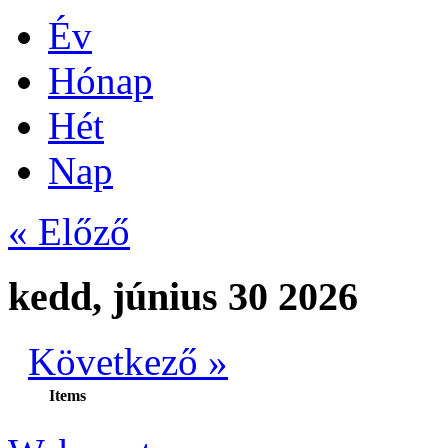
Év
Hónap
Hét
Nap
« Előző
kedd, június 30 2026
Következő »
Items