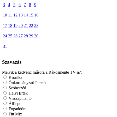
3
4
5
6
7
8
9
10
11
12
13
14
15
16
17
18
19
20
21
22
23
24
25
26
27
28
29
30
31
Szavazás
Melyik a kedvenc műsora a Rákosmente TV-n?:
Krónika
Önkormányzati Percek
Szóbeszéd
Helyi Érték
Visszapillantó
Álláspont
Fogadóóra
Fitt Mix