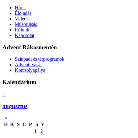
Hírek
Élő adás
Videók
Műsorújság
Rólunk
Kapcsolat
Advent Rákosmentén
Szinpadi és térprogramok
Adventi vásár
Korcsolyapálya
Kalendárium
«
augusztus
»
H
K
S
C
P
S
V
1
2