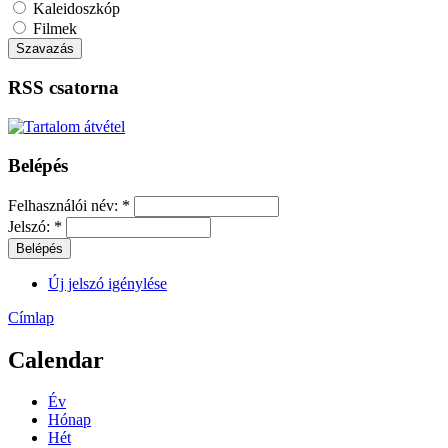
Kaleidoszkóp
Filmek
RSS csatorna
Belépés
Felhasználói név:
*
Jelszó:
*
Új jelszó igénylése
Címlap
Calendar
Év
Hónap
Hét